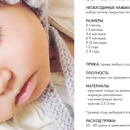
НЕОБХОДИМЫЕ НАВЫКИ
набор петель/закрытие пет
РАЗМЕРЫ:
0-1 месяц
1-3 месяца
3-6 месяцев
6-9 месяцев
9-12 месяцев
1-2 года
2-3 года
ПРЯЖА:
пряжа любого сос
ПЛОТНОСТЬ:
мастер-класс не привязан 
МАТЕРИАЛЫ:
- круговые спицы на длинн
- маркеры для вязания;
- сантиметровая лента;
- крючок 2,5-3 мм;
*размер спиц выбирается 
РАСХОД ПРЯЖИ:
50 - 80 грамм в зависимост