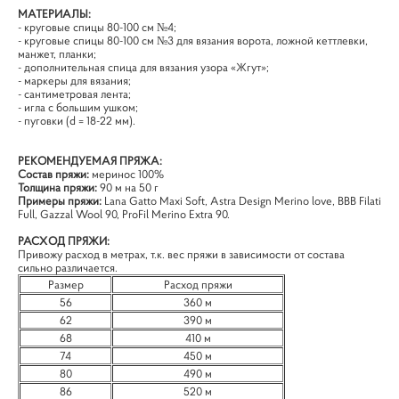
МАТЕРИАЛЫ:
- круговые спицы 80-100 см №4;
- круговые спицы 80-100 см №3 для вязания ворота, ложной кеттлевки,
манжет, планки;
- дополнительная спица для вязания узора «Жгут»;
- маркеры для вязания;
- сантиметровая лента;
- игла с большим ушком;
- пуговки (d = 18-22 мм).
РЕКОМЕНДУЕМАЯ ПРЯЖА:
Состав пряжи:
меринос 100%
Толщина пряжи:
90 м на 50 г
Примеры пряжи:
Lana Gatto Maxi Soft, Astra Design Merino love, BBB Filati
Full, Gazzal Wool 90, ProFil Merino Extra 90.
РАСХОД ПРЯЖИ:
Привожу расход в метрах, т.к. вес пряжи в зависимости от состава
сильно различается.
Размер
Расход пряжи
56
360 м
62
390 м
68
410 м
74
450 м
80
490 м
86
520 м