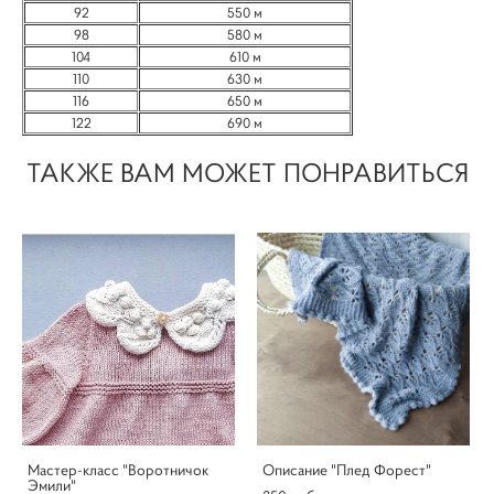
92
550 м
98
580 м
104
610 м
110
630 м
116
650 м
122
690 м
ТАКЖЕ ВАМ МОЖЕТ ПОНРАВИТЬСЯ
Мастер-класс "Воротничок
Описание "Плед Форест"
Эмили"