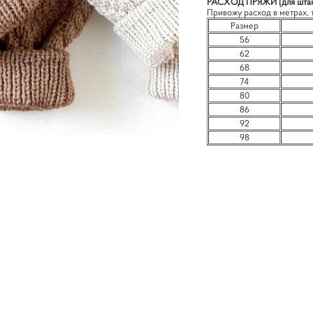
РАСХОД ПРЯЖИ (для шта
Привожу расход в метрах, т
Размер
56
62
68
74
80
86
92
98