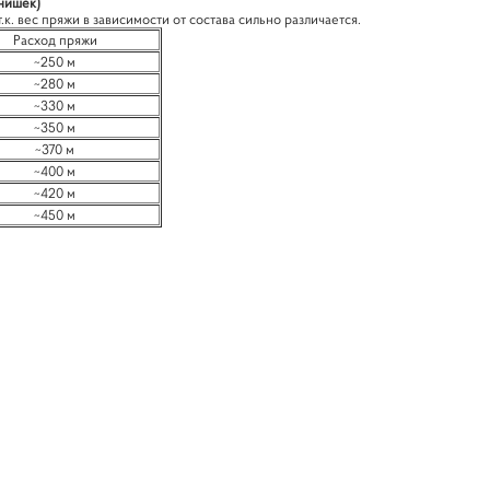
нишек)
.к. вес пряжи в зависимости от состава сильно различается.
Расход пряжи
~250 м
~280 м
~330 м
~350 м
~370 м
~400 м
~420 м
~450 м