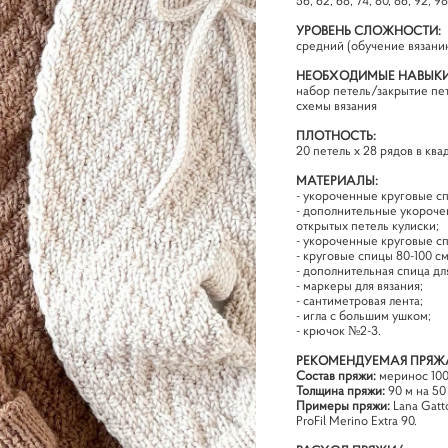
56, 62, 68, 74, 80, 86, 92, 98
УРОВЕНЬ СЛОЖНОСТИ:
средний (обучение вязанию
НЕОБХОДИМЫЕ НАВЫКИ
набор петель/закрытие пет
схемы вязания
ПЛОТНОСТЬ:
20 петель х 28 рядов в кв
МАТЕРИАЛЫ:
- укороченные круговые сп
- дополнительные укороче
открытых петель кулиски;
- укороченные круговые сп
- круговые спицы 80-100 с
- дополнительная спица дл
- маркеры для вязания;
- сантиметровая лента;
- игла с большим ушком;
- крючок №2-3.
РЕКОМЕНДУЕМАЯ ПРЯЖ
Состав пряжи:
меринос 10
Толщина пряжи:
90 м на 50
Примеры пряжи:
Lana Gatto
ProFil Merino Extra 90.