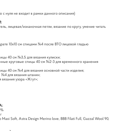
 с нуля не входит в рамки данного описания)
:
ель, лицевая/изнаночная петли, вязание по кругу, умение читать
адрате 10х10 см спицами №4 после ВТО лицевой гладью
ицы 40 см №3,5 для вязания кулиски;
нные круговые спицы 40 см №2-3 для временного хранения
ицы 40 см №4 для вязания основной части изделия;
м №4 для вязания штанин;
я вязания узора «Жгут»;
А:
0%
 г
 Maxi Soft, Astra Design Merino love, BBB Filati Full, Gazzal Wool 90,