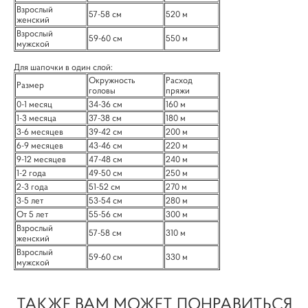
Взрослый
57-58 см
520 м
женский
Взрослый
59-60 см
550 м
мужской
Для шапочки в один слой:
Окружность
Расход
Размер
головы
пряжи
0-1 месяц
34-36 см
160 м
1-3 месяца
37-38 см
180 м
3-6 месяцев
39-42 см
200 м
6-9 месяцев
43-46 см
220 м
9-12 месяцев
47-48 см
240 м
1-2 года
49-50 см
250 м
2-3 года
51-52 см
270 м
3-5 лет
53-54 см
280 м
От 5 лет
55-56 см
300 м
Взрослый
57-58 см
310 м
женский
Взрослый
59-60 см
330 м
мужской
ТАКЖЕ ВАМ МОЖЕТ ПОНРАВИТЬСЯ