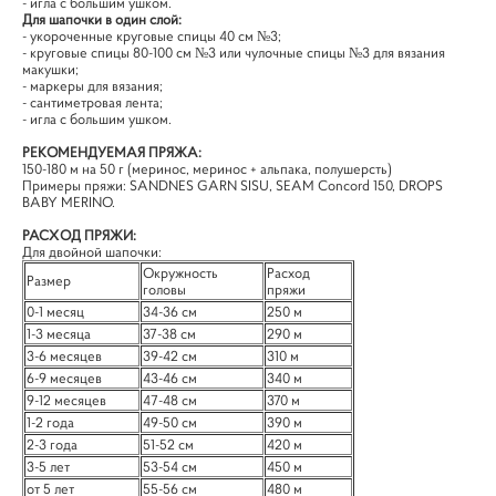
- игла с большим ушком.
Для шапочки в один слой:
- укороченные круговые спицы 40 см №3;
- круговые спицы 80-100 см №3 или чулочные спицы №3 для вязания
макушки;
- маркеры для вязания;
- сантиметровая лента;
- игла с большим ушком.
РЕКОМЕНДУЕМАЯ ПРЯЖА:
150-180 м на 50 г (меринос, меринос + альпака, полушерсть)
Примеры пряжи: SANDNES GARN SISU, SEAM Concord 150, DROPS
BABY MERINO.
РАСХОД ПРЯЖИ:
Для двойной шапочки:
Окружность
Расход
Размер
головы
пряжи
0-1 месяц
34-36 см
250 м
1-3 месяца
37-38 см
290 м
3-6 месяцев
39-42 см
310 м
6-9 месяцев
43-46 см
340 м
9-12 месяцев
47-48 см
370 м
1-2 года
49-50 см
390 м
2-3 года
51-52 см
420 м
3-5 лет
53-54 см
450 м
от 5 лет
55-56 см
480 м